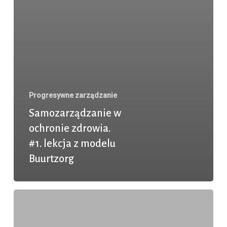
Progresywne zarządzanie
Samozarządzanie w
ochronie zdrowia.
#1. lekcja z modelu
Buurtzorg
Przestajemy
słuchać